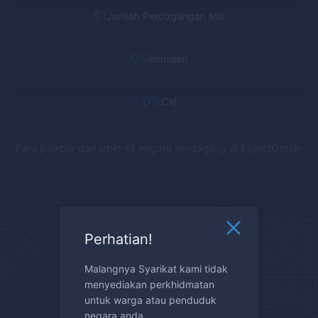
$1
Jumlah Perdagangan Min
0%
Komisen
0%
Caj
Para pelabur dari lebih 48 negara berdagang di
ExpertOption
Perhatian!
Malangnya Syarikat kami tidak
menyediakan perkhidmatan
untuk warga atau penduduk
negara anda.